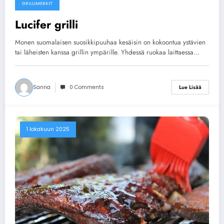
GRILLIMERKIT
Lucifer grilli
Monen suomalaisen suosikkipuuhaa kesäisin on kokoontua ystävien
tai läheisten kanssa grillin ympärille. Yhdessä ruokaa laittaessa…
Sanna
0 Comments
Lue Lisää
1 lokakuun 2025