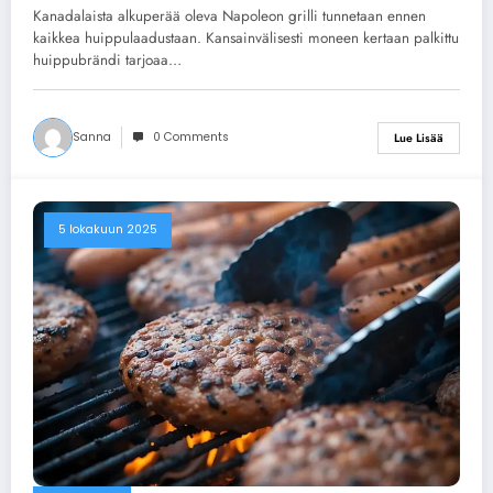
Kanadalaista alkuperää oleva Napoleon grilli tunnetaan ennen
kaikkea huippulaadustaan. Kansainvälisesti moneen kertaan palkittu
huippubrändi tarjoaa…
Sanna
0 Comments
Lue Lisää
5 lokakuun 2025