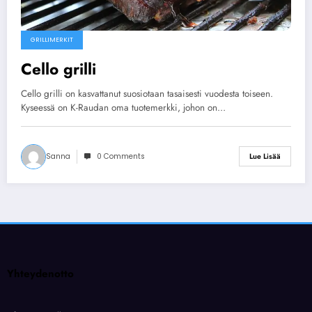
GRILLIMERKIT
Cello grilli
Cello grilli on kasvattanut suosiotaan tasaisesti vuodesta toiseen.
Kyseessä on K-Raudan oma tuotemerkki, johon on…
Sanna
0 Comments
Lue Lisää
Yhteydenotto