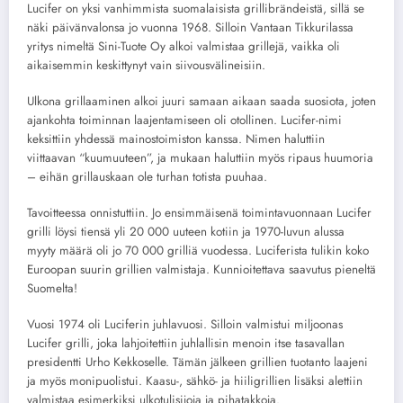
Lucifer on yksi vanhimmista suomalaisista grillibrändeistä, sillä se
näki päivänvalonsa jo vuonna 1968. Silloin Vantaan Tikkurilassa
yritys nimeltä Sini-Tuote Oy alkoi valmistaa grillejä, vaikka oli
aikaisemmin keskittynyt vain siivousvälineisiin.
Ulkona grillaaminen alkoi juuri samaan aikaan saada suosiota, joten
ajankohta toiminnan laajentamiseen oli otollinen. Lucifer-nimi
keksittiin yhdessä mainostoimiston kanssa. Nimen haluttiin
viittaavan “kuumuuteen”, ja mukaan haluttiin myös ripaus huumoria
– eihän grillauskaan ole turhan totista puuhaa.
Tavoitteessa onnistuttiin. Jo ensimmäisenä toimintavuonnaan Lucifer
grilli löysi tiensä yli 20 000 uuteen kotiin ja 1970-luvun alussa
myyty määrä oli jo 70 000 grilliä vuodessa. Luciferista tulikin koko
Euroopan suurin grillien valmistaja. Kunnioitettava saavutus pieneltä
Suomelta!
Vuosi 1974 oli Luciferin juhlavuosi. Silloin valmistui miljoonas
Lucifer grilli, joka lahjoitettiin juhlallisin menoin itse tasavallan
presidentti Urho Kekkoselle. Tämän jälkeen grillien tuotanto laajeni
ja myös monipuolistui. Kaasu-, sähkö- ja hiiligrillien lisäksi alettiin
valmistaa esimerkiksi ulkotulisijoja ja pihatakkoja.