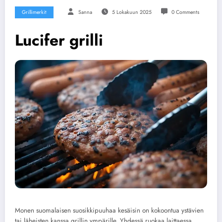
Grillimerkit
Sanna
5 Lokakuun 2025
0 Comments
Lucifer grilli
Monen suomalaisen suosikkipuuhaa kesäisin on kokoontua ystävien
tai läheisten kanssa grillin ympärille. Yhdessä ruokaa laittaessa