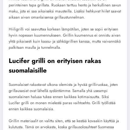
perinteinen tapa grillata. Ruokaan tarttuu hento ja herkullinen savun
maku, jota ei saa aikaiseksi mausteilla. Lisäksi hehkuvat hiilet saavat
aikaan aivan omanlaisensa grillaustunnelman.
Hiiligrilli voi saavuttaa korkean lämpötilan, joten se sopii erityisen
hyvin nopeaan kuumennukseen. Grillin kuumennus ei onnistu aivan
yhtä pikaisesti kuin kaasu- ja sähkögrillien kanssa, mutta vaivannäkö
palkitaan maulla ja tunnelmalla.
Lucifer grilli on erityisen rakas
suomalaisille
Suomalaiset rakastavat ulkona olemista ja hyvää grilliruokaa, joten
grillausasiat ovat lähellä sydäntämme. Samalla yhä useampi
suomalainen haluaa tukea ennen kaikkea kotimaisuutta. Siksi
Lucifer grilli on monen mielestä paras vaihtoehto. Grilli työllistää
ennen kaikkea suomalaisia.
Grillin materiaalit on valittu siten, että se kestää kovaakin käyttöä ja
kulutusta. Tämä on arvokasta, koska grillausolosuhteet Suomessa