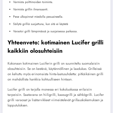
Varmista polttimoiden toiminta.
Varmista grillin ilmansaanti.
Pese ulkopinnat miedolla pesuaineella.
Säilytä grilliä suojattuna, kun sitä ei käytetä
Varastoi grilli lämpimässä ja suojaisessa paikassa.
Yhteenveto: kotimainen Lucifer grilli
kaikkiin olosuhteisiin
Kokonaan kotimainen Luciferin grilli on suunniteltu suomalaisiin
olosuhteisiin. Se on kestävä, käytännöllinen ja laadukas. Grilleissä
on kehuttu myös erinomaista hinta-laatusuhdetta: pitkäikäinen grilli
on mahdollista hankkia kohtuulliseen hintaan.
Lucifer grilli on tarjolla monessa eri kokoluokassa erilaisiin
tarpeisiin. Saatavana on hiiligrilli, kaasugrilli ja sähkögrilli. Lucifer
grilli varaosat ja lisätarvikkeet viimeistelevät grillauskokemuksen ja
lopputuloksen.