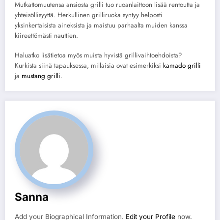
Mutkattomuutensa ansiosta grilli tuo ruoanlaittoon lisää rentoutta ja
yhteisöllisyyttä. Herkullinen grilliruoka syntyy helposti
yksinkertaisista aineksista ja maistuu parhaalta muiden kanssa
kiireettömästi nauttien.
Haluatko lisätietoa myös muista hyvistä grillivaihtoehdoista?
Kurkista siinä tapauksessa, millaisia ovat esimerkiksi
kamado grilli
ja
mustang grilli
.
Sanna
Add your Biographical Information.
Edit your Profile
now.