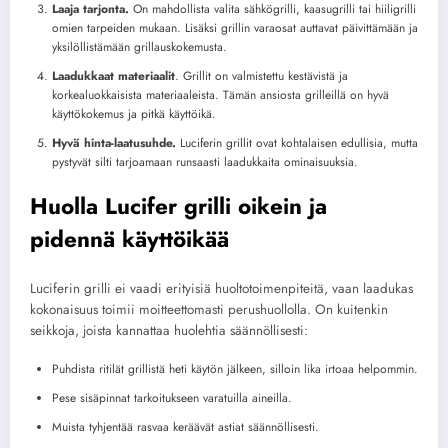
Laaja tarjonta.
On mahdollista valita sähkögrilli, kaasugrilli tai hiiligrilli
omien tarpeiden mukaan. Lisäksi grillin varaosat auttavat päivittämään ja
yksilöllistämään grillauskokemusta.
Laadukkaat materiaalit
. Grillit on valmistettu kestävistä ja
korkealuokkaisista materiaaleista. Tämän ansiosta grilleillä on hyvä
käyttökokemus ja pitkä käyttöikä.
Hyvä hinta-laatusuhde.
Luciferin grillit ovat kohtalaisen edullisia, mutta
pystyvät silti tarjoamaan runsaasti laadukkaita ominaisuuksia.
Huolla Lucifer grilli oikein ja
pidennä käyttöikää
Luciferin grilli ei vaadi erityisiä huoltotoimenpiteitä, vaan laadukas
kokonaisuus toimii moitteettomasti perushuollolla. On kuitenkin
seikkoja, joista kannattaa huolehtia säännöllisesti:
Puhdista ritilät grillistä heti käytön jälkeen, silloin lika irtoaa helpommin.
Pese sisäpinnat tarkoitukseen varatuilla aineilla.
Muista tyhjentää rasvaa keräävät astiat säännöllisesti.