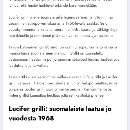
tuntuu, että huolet haihtuvat eikä ole kiire minnekään.
Lucifer on monelle suomalaiselle legendaarinen ja tuttu nimi jo
useamman sukupolven takaa aina 1960-luvulta saakka. Se on
vuosikymmenien aikana lanseerannut hiili-, kaasu- ja sähkögrillejä
markkinoille ja onnistunut pitämään valikoimansa ajantasaisena.
Täysin kotimainen grillibrändi on osannut sopeuttaa tarjontansa ja
mainontansa suomalaiseen makuun. Grillit on suunniteltu
vastaamaan haastaviin pohjoismaisiin sääolosuhteisiin. Tuotteet ovat
laadukkaita ja turvallisia.
Tässä artikkelissa kerromme, millaisia ovat Lucifer grillit ja Lucifer
grilli varaosat. Tietojen perusteella sinun on helppo päättää, mikä
on paras Lucifer grilli juuri omiin tarpeisiisi. Kerromme myös,
miten grilliä kannattaa huoltaa, jotta sen käyttöikä pitenee.
Lucifer grilli: suomalaista laatua jo
vuodesta 1968