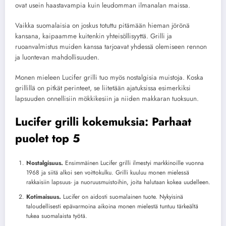
ovat usein haastavampia kuin leudomman ilmanalan maissa.
Vaikka suomalaisia on joskus totuttu pitämään hieman jörönä
kansana, kaipaamme kuitenkin yhteisöllisyyttä. Grilli ja
ruoanvalmistus muiden kanssa tarjoavat yhdessä olemiseen rennon
ja luontevan mahdollisuuden.
Monen mieleen Lucifer grilli tuo myös nostalgisia muistoja. Koska
grillillä on pitkät perinteet, se liitetään ajatuksissa esimerkiksi
lapsuuden onnellisiin mökkikesiin ja niiden makkaran tuoksuun.
Lucifer grilli kokemuksia: Parhaat
puolet top 5
Nostalgisuus.
Ensimmäinen Lucifer grilli ilmestyi markkinoille vuonna
1968 ja siitä alkoi sen voittokulku. Grilli kuuluu monen mielessä
rakkaisiin lapsuus- ja nuoruusmuistoihin, joita halutaan kokea uudelleen.
Kotimaisuus.
Lucifer on aidosti suomalainen tuote. Nykyisinä
taloudellisesti epävarmoina aikoina monen mielestä tuntuu tärkeältä
tukea suomalaista työtä.