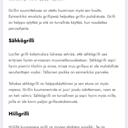
Grillin suunnittelussa on otettu huomioon myös sen huolto.
Esimerkiksi emaloitu grillipesä helpottaa grillin puhdistusta. Grilli
on helppo sytyttää ja sitä on turvallista käyttää, kun noudattaa
perusohjeita.
Sähkögrilli
Lucifer grilli kokemuksia lukiessa selviää, että sähkögrilli saa
erityisen hyvän arvosanan muunneltavuudestaan. Sähkögrilli sopii
hyvin pieniin tiloihin ja sinne, missä muu grillaus ei ole mahdollista
savuhaittojen vuoksi. Tällainen paikka on esimerkiksi parveke.
Tehokas sähkögrilli on helppokäyttöinen ja sen etuna on myös
nopeus. Grillin kuumenemista ei juuri joudu odottamaan, vaan se
on heti valmis. Sähkögrilli on turvallinen ja sopii hyvin myös niille,
joilla ei ole kovin paljon grillauskokemusta.
Hiiligrilli
Hiilillä kuumeneva grilli on monen ehdoton suosikki. Se on