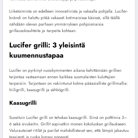
Liiketoiminta on edelleen innovatiivista ja vakaalla pohjalla. Lucifer-
brändi on haluttu pitää vakaasti kotimaisissa käsissä, sillä täällä
nähdään olevan parhaan ymmärryksen pohjoismaisia
grillausolosuhteita ja -tarpeita kohtaan.
Lucifer grilli: 3 yleisintä
kuumennustapaa
Lucifer on pyrkinyt vuosikymmenten aikana kehittämään grillien
tarjontaa vastaamaan ennen kaikkea suomalaisten kuluttajien
tarpeisiin. Tarjontaan on vakiintunut kolme pääasiallista grillimallia:
hiiligrilli, kaasugrilli ja sähkögrilli.
Kaasugrilli
Suosituin Lucifer grilli on tehokas kaasugrilli. Siinä on polttimia 3–
6 sekä sivukeitin. Grillit sopivatkin monen kokoluokan grillaukseen.
Valurautaiset ritilät ja parilat mahdollistavat sen, että lämpö jakautuu
tasaisesti ja ruoka kypsyy nopeasti.