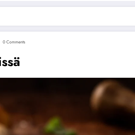
0 Comments
issä