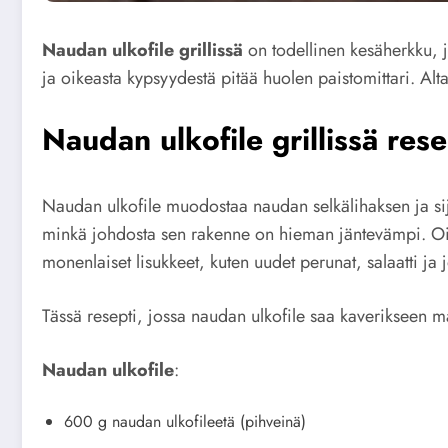
Naudan ulkofile grillissä
on todellinen kesäherkku, 
ja oikeasta kypsyydestä pitää huolen paistomittari. Alta
Naudan ulkofile grillissä rese
Naudan ulkofile muodostaa naudan selkälihaksen ja sija
minkä johdosta sen rakenne on hieman jäntevämpi. Oikei
monenlaiset lisukkeet, kuten uudet perunat, salaatti ja 
Tässä resepti, jossa naudan ulkofile saa kaverikseen ma
Naudan ulkofile
:
600 g naudan ulkofileetä (pihveinä)