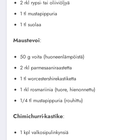
2 rkl rypsi- tai oliiviöljyä
1 tl mustapippuria
1 tl suolaa
Maustevoi
:
50 g voita (huoneenlämpöistä)
2 rkl parmesaaniraastetta
1 tl worcestershirekastiketta
1 rkl rosmariinia (tuore, hienonnettu)
1/4 tl mustapippuria (rouhittu)
Chimichurri-kastike
:
1 kpl valkosipulinkynsiä