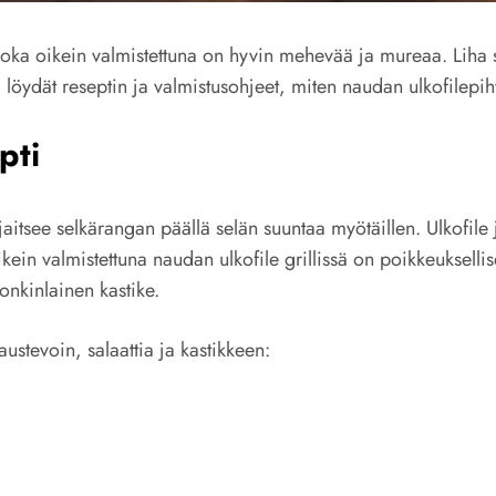
joka oikein valmistettuna on hyvin mehevää ja mureaa. Liha s
 löydät reseptin ja valmistusohjeet, miten naudan ulkofilepihv
pti
itsee selkärangan päällä selän suuntaa myötäillen. Ulkofile 
n valmistettuna naudan ulkofile grillissä on poikkeuksellis
jonkinlainen kastike.
ustevoin, salaattia ja kastikkeen: