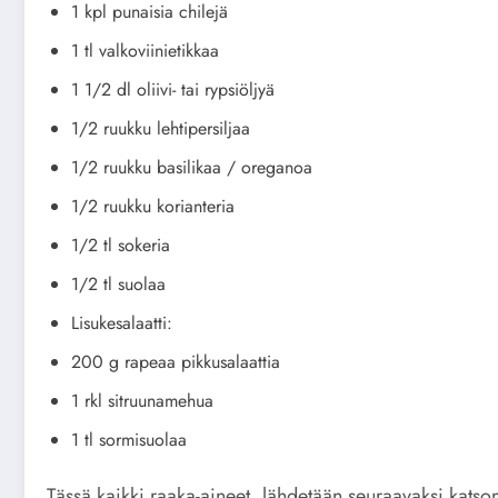
1 kpl punaisia chilejä
1 tl valkoviinietikkaa
1 1/2 dl oliivi- tai rypsiöljyä
1/2 ruukku lehtipersiljaa
1/2 ruukku basilikaa / oreganoa
1/2 ruukku korianteria
1/2 tl sokeria
1/2 tl suolaa
Lisukesalaatti:
200 g rapeaa pikkusalaattia
1 rkl sitruunamehua
1 tl sormisuolaa
Tässä kaikki raaka-aineet, lähdetään seuraavaksi katso