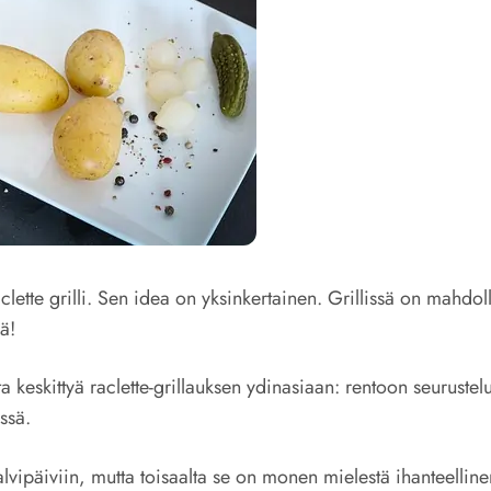
lette grilli. Sen idea on yksinkertainen. Grillissä on mahdoll
ä!
keskittyä raclette-grillauksen ydinasiaan: rentoon seurusteluun
ssä.
alvipäiviin, mutta toisaalta se on monen mielestä ihanteellin