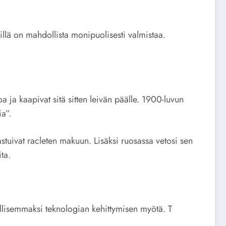
 sillä on mahdollista monipuolisesti valmistaa.
oa ja kaapivat sitä sitten leivän päälle. 1900-luvun
ia”.
stuivat racleten makuun. Lisäksi ruosassa vetosi sen
ta.
dullisemmaksi teknologian kehittymisen myötä. T