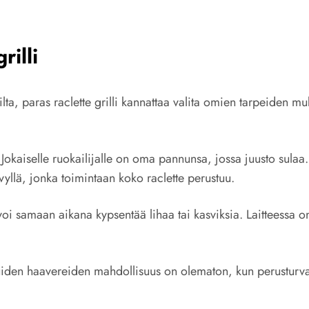
rilli
omilta, paras raclette grilli kannattaa valita omien tarpeiden
e. Jokaiselle ruokailijalle on oma pannunsa, jossa juusto sulaa
llä, jonka toimintaan koko raclette perustuu.
 voi samaan aikana kypsentää lihaa tai kasviksia. Laitteessa o
iden haavereiden mahdollisuus on olematon, kun perusturvall