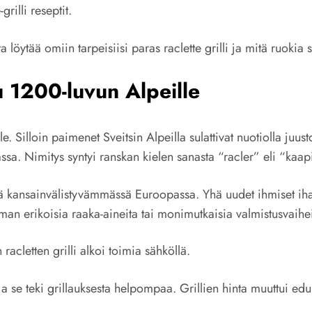
grilli reseptit.
löytää omiin tarpeisiisi paras raclette grilli ja mitä ruokia
uu 1200-luvun Alpeille
e. Silloin paimenet Sveitsin Alpeilla sulattivat nuotiolla juust
ssa. Nimitys syntyi ranskan kielen sanasta “racler” eli “kaap
 yhä kansainvälistyvämmässä Euroopassa. Yhä uudet ihmiset iha
man erikoisia raaka-aineita tai monimutkaisia valmistusvaihei
racletten grilli alkoi toimia sähköllä.
a ja se teki grillauksesta helpompaa. Grillien hinta muuttui e