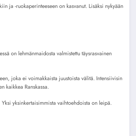
kiin ja -ruokaperinteeseen on kasvanut. Lisäksi nykyään
yseessä on lehmänmaidosta valmistettu täysrasvainen
n, joka ei voimakkaista juustoista välitä. Intensiivisin
nen kaikkea Ranskassa.
a. Yksi yksinkertaisimmista vaihtoehdoista on leipä.