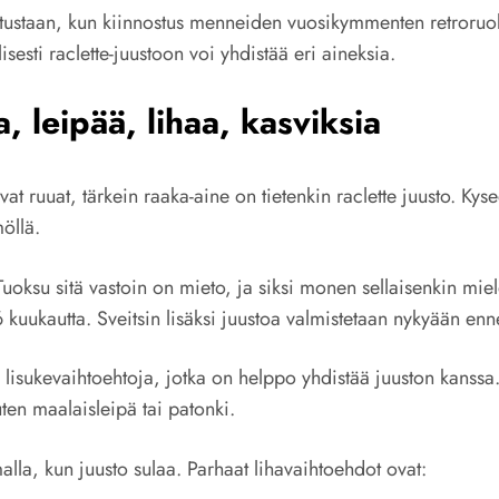
istustaan, kun kiinnostus menneiden vuosikymmenten retroruo
ti raclette-juustoon voi yhdistää eri aineksia.
, leipää, lihaa, kasviksia
avat ruuat, tärkein raaka-aine on tietenkin raclette juusto. K
möllä.
ksu sitä vastoin on mieto, ja siksi monen sellaisenkin mielee
6 kuukautta. Sveitsin lisäksi juustoa valmistetaan nykyään en
isia lisukevaihtoehtoja, jotka on helppo yhdistää juuston kanss
uten maalaisleipä tai patonki.
malla, kun juusto sulaa. Parhaat lihavaihtoehdot ovat: