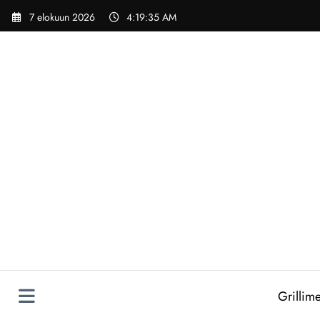
Skip
7 elokuun 2026
4:19:36 AM
to
content
Grillime