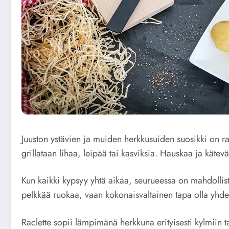
Juuston ystävien ja muiden herkkusuiden suosikki on rac
grillataan lihaa, leipää tai kasviksia. Hauskaa ja kätevä
Kun kaikki kypsyy yhtä aikaa, seurueessa on mahdollista 
pelkkää ruokaa, vaan kokonaisvaltainen tapa olla yhde
Raclette sopii lämpimänä herkkuna erityisesti kylmiin t