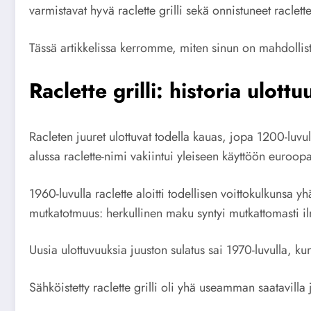
varmistavat hyvä raclette grilli sekä onnistuneet raclette-
Tässä artikkelissa kerromme, miten sinun on mahdollista 
Raclette grilli: historia ulott
Racleten juuret ulottuvat todella kauas, jopa 1200-luvull
alussa raclette-nimi vakiintui yleiseen käyttöön euroopa
1960-luvulla raclette aloitti todellisen voittokulkunsa
mutkatotmuus: herkullinen maku syntyi mutkattomasti il
Uusia ulottuvuuksia juuston sulatus sai 1970-luvulla, kun 
Sähköistetty raclette grilli oli yhä useamman saatavill