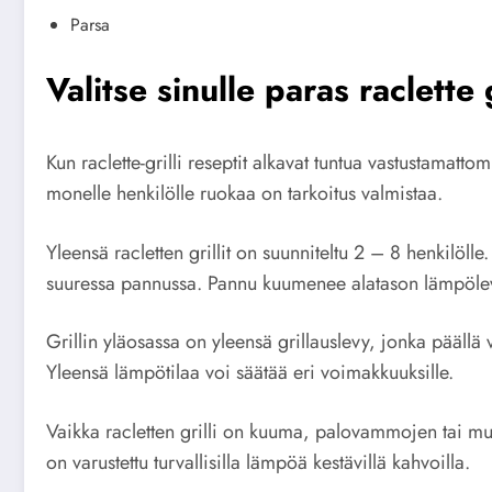
Parsa
Valitse sinulle paras raclette g
Kun raclette-grilli reseptit alkavat tuntua vastustamatt
monelle henkilölle ruokaa on tarkoitus valmistaa.
Yleensä racletten grillit on suunniteltu 2 – 8 henkilöll
suuressa pannussa. Pannu kuumenee alatason lämpölevy
Grillin yläosassa on yleensä grillauslevy, jonka päällä
Yleensä lämpötilaa voi säätää eri voimakkuuksille.
Vaikka racletten grilli on kuuma, palovammojen tai mu
on varustettu turvallisilla lämpöä kestävillä kahvoilla.