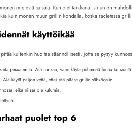
 monen mielestä satsata. Kun olet tarkkana, sinun on mahdolli
onkia kuin monen muun grillin kohdalla, koska racletessa gril
pidennät käyttöikää
pitää kuitenkin huoltaa säännöllisesti, jotta se pysyy kunnoss
kaita pesuaineita. Älä hankaa, vaan käytä pehmeää liinaa tai sientä
t. Älä käytä paljon vettä, ettei sitä pääse grillin sähköosiin.
nnossa, eikä niissä ole kulumia.
tettynä.
arhaat puolet top 6