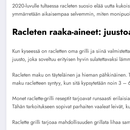
2020-luvulle tultaessa racleten suosio elää uutta kuko
ymmärretään aikaisempaa selvemmin, miten monipuolises
Racleten raaka-aineet: juustoa
Kun kyseessä on racletten oma grilli ja siinä valmistett
juusto, joka soveltuu erityisen hyvin sulatettavaksi läm
Racleten maku on täyteläinen ja hieman pähkinäinen. Tuo
maku racletteen syntyy, kun sitä kypsytetään noin 3 – 
Monet raclette-grilli reseptit tarjoavat runsaasti erila
Tähän tarkoitukseen sopivat parhaiten vaaleat leivät, k
Raclette grilli tarjoaa mahdollisuuden grillata lihaa sa