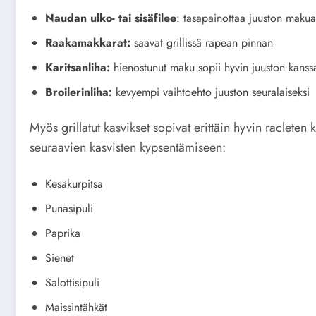
Naudan ulko- tai sisäfilee
: tasapainottaa juuston makua 
Raakamakkarat:
saavat grillissä rapean pinnan
Karitsanliha:
hienostunut maku sopii hyvin juuston kanss
Broilerinliha:
kevyempi vaihtoehto juuston seuralaiseksi
Myös grillatut kasvikset sopivat erittäin hyvin racleten 
seuraavien kasvisten kypsentämiseen:
Kesäkurpitsa
Punasipuli
Paprika
Sienet
Salottisipuli
Maissintähkät