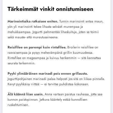
Tärkeimmät vinkit onnistumiseen
Marinointiaika ratkaisee eniten.
Tunnin marinointi antaa maun,
yön yli marinointi tekee lihasta selvästi murempaa ja
mehukkaampaa. Jogurtti pehmentää lihaskuituja, joten se toimii
sekä mauste- että mureutusaineena.
Reisifilee on parempi kuin rintafilee.
Broilerin reisifilee on
rasvaisempaa ja pysyy mehevämpänä grillin kuumuudessa.
Rintafilee on mageampaa ja kuivuu herkemmin — sitä kannattaa
seurata tarkemmin.
Pyyhi ylimääräinen marinadi pois ennen grillausta.
Jogurttipohjainen marinadi palaa helposti jos sitä on liikaa pinnalla.
Kevyt pyyhkäisy riittää — ei tarvitse puhdistaa kokonaan.
Älä käännä liian usein.
Anna vartaan paistua rauhassa, jotta saa
kunnon paistopinnan. Jatkuva kääntely estää kunnollisen
ruskehtumisen.