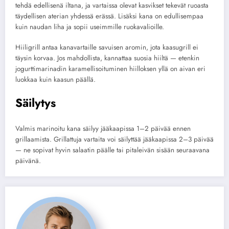
tehdä edellisenä iltana, ja vartaissa olevat kasvikset tekevät ruoasta
täydellisen aterian yhdessä erässä. Lisäksi kana on edullisempaa
kuin naudan liha ja sopii useimmille ruokavalioille.
Hiiligrill antaa kanavartaille savuisen aromin, jota kaasugrill ei
täysin korvaa. Jos mahdollista, kannattaa suosia hiiltä — etenkin
jogurttimarinadin karamellisoituminen hiilloksen yllä on aivan eri
luokkaa kuin kaasun päällä.
Säilytys
Valmis marinoitu kana säilyy jääkaapissa 1–2 päivää ennen
grillaamista. Grillattuja vartaita voi säilyttää jääkaapissa 2–3 päivää
— ne sopivat hyvin salaatin päälle tai pitaleivän sisään seuraavana
päivänä.