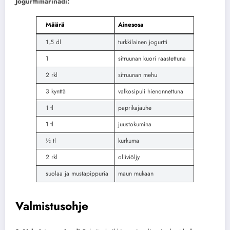
Jogurttimarinadi:
Määrä
Ainesosa
1,5 dl
turkkilainen jogurtti
1
sitruunan kuori raastettuna
2 rkl
sitruunan mehu
3 kynttä
valkosipuli hienonnettuna
1 tl
paprikajauhe
1 tl
juustokumina
½ tl
kurkuma
2 rkl
oliiviöljy
suolaa ja mustapippuria
maun mukaan
Valmistusohje