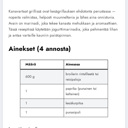
Kanavartaat grillissä ovat kesägrillauksen ehdotonta perustasoa —
nopeita valmistaa, helposti muunneltavia ja lähes aina onnistuvia.
Avain on marinadi, joka tekee kanasta mehukkaan ja aromaattisen.
Tässä reseptissä käytetään jogurttimarinadia, joka pehmentää lihan
ja antaa vartaille kauniin paistopinnan.
Ainekset (4 annosta)
Määrä
Ainesosa
broilerin rintafileetä tai
600 g
reisipaloja
paprika (punainen tai
1
keltainen)
1
kesäkurpitsa
1
punasipuli