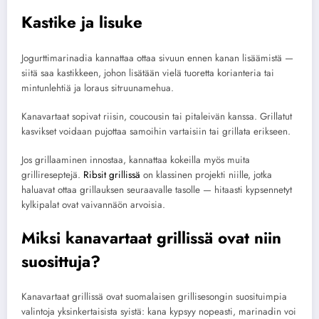
Kastike ja lisuke
Jogurttimarinadia kannattaa ottaa sivuun ennen kanan lisäämistä —
siitä saa kastikkeen, johon lisätään vielä tuoretta korianteria tai
mintunlehtiä ja loraus sitruunamehua.
Kanavartaat sopivat riisin, coucousin tai pitaleivän kanssa. Grillatut
kasvikset voidaan pujottaa samoihin vartaisiin tai grillata erikseen.
Jos grillaaminen innostaa, kannattaa kokeilla myös muita
grillireseptejä.
Ribsit grillissä
on klassinen projekti niille, jotka
haluavat ottaa grillauksen seuraavalle tasolle — hitaasti kypsennetyt
kylkipalat ovat vaivannäön arvoisia.
Miksi kanavartaat grillissä ovat niin
suosittuja?
Kanavartaat grillissä ovat suomalaisen grillisesongin suosituimpia
valintoja yksinkertaisista syistä: kana kypsyy nopeasti, marinadin voi