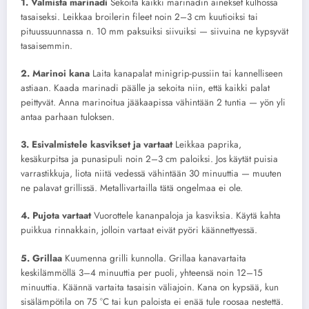
1. Valmista marinadi
Sekoita kaikki marinadin ainekset kulhossa
tasaiseksi. Leikkaa broilerin fileet noin 2–3 cm kuutioiksi tai
pituussuunnassa n. 10 mm paksuiksi siivuiksi — siivuina ne kypsyvät
tasaisemmin.
2. Marinoi kana
Laita kanapalat minigrip-pussiin tai kannelliseen
astiaan. Kaada marinadi päälle ja sekoita niin, että kaikki palat
peittyvät. Anna marinoitua jääkaapissa vähintään 2 tuntia — yön yli
antaa parhaan tuloksen.
3. Esivalmistele kasvikset ja vartaat
Leikkaa paprika,
kesäkurpitsa ja punasipuli noin 2–3 cm paloiksi. Jos käytät puisia
varrastikkuja, liota niitä vedessä vähintään 30 minuuttia — muuten
ne palavat grillissä. Metallivartailla tätä ongelmaa ei ole.
4. Pujota vartaat
Vuorottele kananpaloja ja kasviksia. Käytä kahta
puikkua rinnakkain, jolloin vartaat eivät pyöri käännettyessä.
5. Grillaa
Kuumenna grilli kunnolla. Grillaa kanavartaita
keskilämmöllä 3–4 minuuttia per puoli, yhteensä noin 12–15
minuuttia. Käännä vartaita tasaisin väliajoin. Kana on kypsää, kun
sisälämpötila on 75 °C tai kun paloista ei enää tule roosaa nestettä.