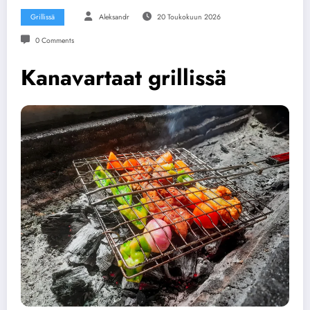
Grillissä
Aleksandr
20 Toukokuun 2026
0 Comments
Kanavartaat grillissä