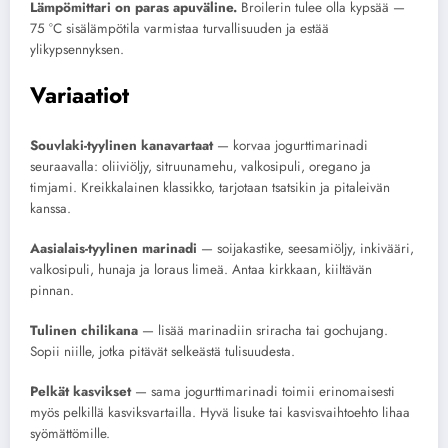
Lämpömittari on paras apuväline.
Broilerin tulee olla kypsää —
75 °C sisälämpötila varmistaa turvallisuuden ja estää
ylikypsennyksen.
Variaatiot
Souvlaki-tyylinen kanavartaat
— korvaa jogurttimarinadi
seuraavalla: oliiviöljy, sitruunamehu, valkosipuli, oregano ja
timjami. Kreikkalainen klassikko, tarjotaan tsatsikin ja pitaleivän
kanssa.
Aasialais-tyylinen marinadi
— soijakastike, seesamiöljy, inkivääri,
valkosipuli, hunaja ja loraus limeä. Antaa kirkkaan, kiiltävän
pinnan.
Tulinen chilikana
— lisää marinadiin sriracha tai gochujang.
Sopii niille, jotka pitävät selkeästä tulisuudesta.
Pelkät kasvikset
— sama jogurttimarinadi toimii erinomaisesti
myös pelkillä kasviksvartailla. Hyvä lisuke tai kasvisvaihtoehto lihaa
syömättömille.